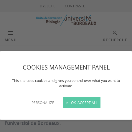
DYSLEXIE
CONTRASTE
MENU
RECHERCHE
Venir à Bordeaux
COOKIES MANAGEMENT PANEL
This site uses cookies and gives you control over what you want to
Dernière mise à jour :
le 26/06/2024
activate.
Que vous soyez enseignant, chercheur, personnel,
PERSONALIZE
OK, ACCEPT ALL
doctorant ou étudiant international, de multiples
opportunités s'offrent à vous pour rejoindre
l'université de Bordeaux.