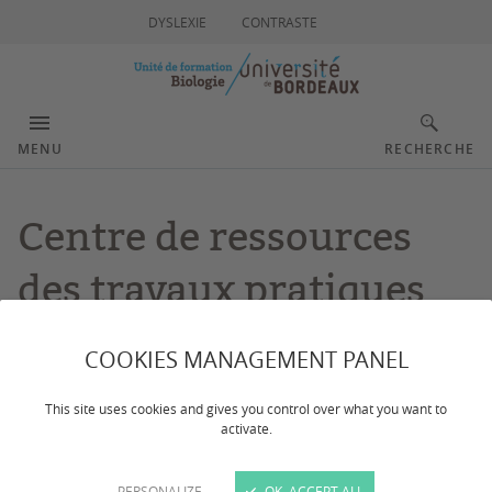
DYSLEXIE
CONTRASTE
MENU
RECHERCHE
Centre de ressources
des travaux pratiques
COOKIES MANAGEMENT PANEL
Dernière mise à jour :
le 28/01/2026
This site uses cookies and gives you control over what you want to
CONTACTS
activate.
PERSONALIZE
OK, ACCEPT ALL