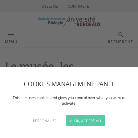
DYSLEXIE
CONTRASTE
MENU
RECHERCHE
Le musée, les
collections de Biologie
COOKIES MANAGEMENT PANEL
Animale
This site uses cookies and gives you control over what you want to
activate.
Dernière mise à jour :
le 27/06/2024
PERSONALIZE
OK, ACCEPT ALL
CONTACTS