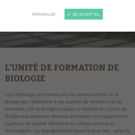
PERSONALIZE
OK, ACCEPT ALL
1
/
15
L'UNITÉ DE FORMATION DE
BIOLOGIE
Lieu d'échange permanent avec les professionnels de la
Biologie qui collaborent à ses activités de recherche et de
formation, l'UF de Biologie propose le diplôme de Licence en
Biologie aux étudiants désireux de trouver un enseignement
supérieur de qualité. Rattachée au collège Sciences et
Technologies. Les enseignements peuvent avoir lieu - selon le