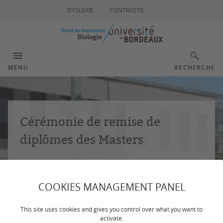
DYSLEXIE
CONTRASTE
MENU
RECHERCHE
Cérémonie de remise de
diplômes des Masters
17 octobre 2026, Salle Agora, Domaine du Haut
Carré à Talence
COOKIES MANAGEMENT PANEL
EN SAVOIR PLUS
This site uses cookies and gives you control over what you want to
activate.