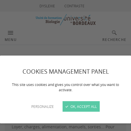
DYSLEXIE
CONTRASTE
MENU
RECHERCHE
Aides sociales
COOKIES MANAGEMENT PANEL
Dernière mise à jour :
le 13/03/2026
This site uses cookies and gives you control over what you want to
activate.
PERSONALIZE
OK, ACCEPT ALL
Loyer, charges, alimentation, manuels, sorties... Pour