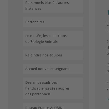
Personnels élus à d'autres
instances
Partenaires
L
L
Le musée, les collections
G
de Biologie Animale
d
b
Rejoindre nos équipes
G
Accueil nouvel enseignant
p
E
Des ambassadrices
v
handicap engagées auprès
des personnels
P
Reseau France ALUMNI