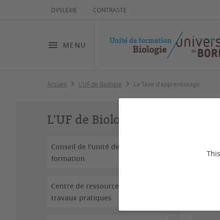
DYSLEXIE
CONTRASTE
MENU
Accueil
L'UF de Biologie
La Taxe d'apprentissage
La
L'UF de Biologie
Conseil de l'unité de
Dernière
This
formation
Invest
Centre de ressources des
travaux pratiques