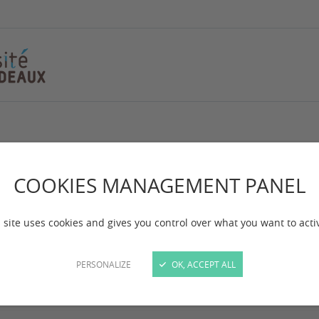
 Taxe d'apprentissa
COOKIES MANAGEMENT PANEL
 mise à jour :
le 19/11/2025
 site uses cookies and gives you control over what you want to acti
issons ensemble dans la qualité de nos formations
PERSONALIZE
OK, ACCEPT ALL