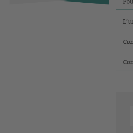
Pou
L’u
Com
Com